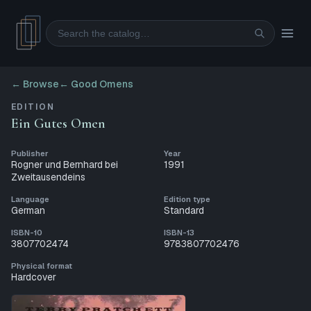
Search
← Browse
←
Good Omens
EDITION
Ein Gutes Omen
Publisher
Year
Rogner und Bernhard bei
1991
Zweitausendeins
Language
Edition type
German
Standard
ISBN-10
ISBN-13
3807702474
9783807702476
Physical format
Hardcover